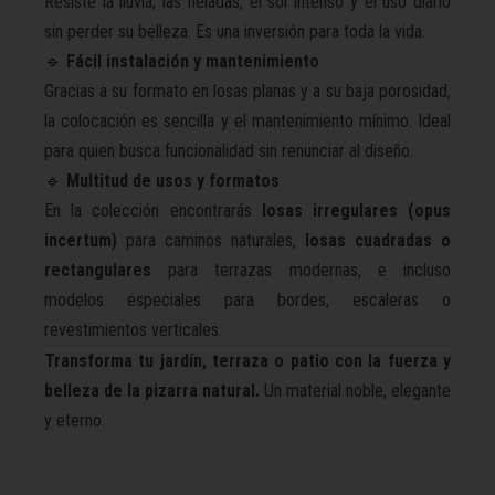
Resiste la lluvia, las heladas, el sol intenso y el uso diario
sin perder su belleza. Es una inversión para toda la vida.
🔹
Fácil instalación y mantenimiento
Gracias a su formato en losas planas y a su baja porosidad,
la colocación es sencilla y el mantenimiento mínimo. Ideal
para quien busca funcionalidad sin renunciar al diseño.
🔹
Multitud de usos y formatos
En la colección encontrarás
losas irregulares (opus
incertum)
para caminos naturales,
losas cuadradas o
rectangulares
para terrazas modernas, e incluso
modelos especiales para bordes, escaleras o
revestimientos verticales.
Transforma tu jardín, terraza o patio con la fuerza y
belleza de la pizarra natural.
Un material noble, elegante
y eterno.