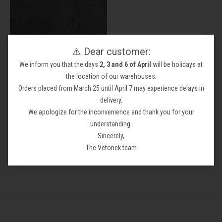
⚠️ Dear customer:
We inform you that the days
2, 3 and 6 of April
will be holidays at
the location of our warehouses.
Orders placed from March 25 until April 7 may experience delays in
XL Porcelain Slab Slate
delivery.
Imitation
We apologize for the inconvenience and thank you for your
From 66,81 €
understanding.
Sincerely,
The Vetonek team