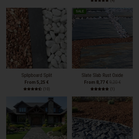
(4)
SALE
Splipboard Split
Slate Slab Rust Oxide
From 5,25 €
From 8,77 €
9,20 €
10 total reviews
1 total review
(10)
(1)